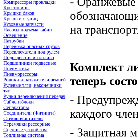
- Оранжевые
Компрессоры прокладки
Крестовины
обозначающи
Крышки баков
Крышки ступиц
Кузовные запчасти
на транспорт
Насосы подъема кабин
Освещение
Патрубки
Перевозка опасных грузов
Переключатели под рулем
Подогреватели топлива
Подшипники подвесные
Комплект л
Пневматика
Пневморессоры
теперь состо
Ролики и натяжители ремней
Рулевые тяги, наконечники
тяг
- Предупреж
Ручки переключения передач
Сайлентблоки
Сепараторы
каждого чле
Соединители (Фитинги)
Стеклоочистители
Стремянки рессорные
- Защитная м
Сцепные устройства
Топливная система