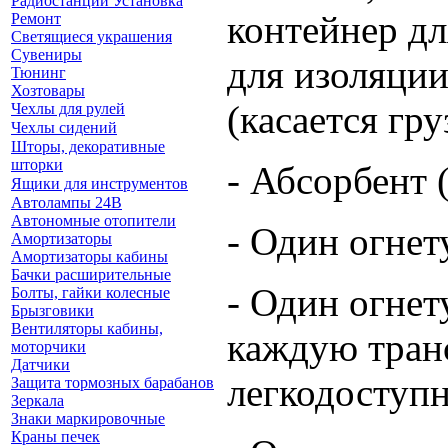
Радиостанции Установка
контейнер дл
Ремонт
Светящиеся украшения
Сувениры
для изоляци
Тюнинг
Хозтовары
(касается груз
Чехлы для рулей
Чехлы сидений
Шторы, декоративные
шторки
- Абсорбент (
Ящики для инструментов
Автолампы 24В
Автономные отопители
- Один огнет
Амортизаторы
Амортизаторы кабины
Бачки расширительные
- Один огнет
Болты, гайки колесные
Брызговики
Вентиляторы кабины,
каждую тран
моторчики
Датчики
легкодоступ
Защита тормозных барабанов
Зеркала
Знаки маркировочные
Краны печек