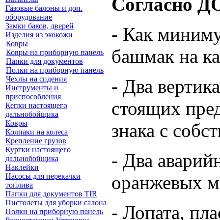
Согласно ДО
Газовые балоны и доп.
оборудование
Замки баков, дверей
- Как миним
Изделия из экокожи
Ковры
башмак на ка
Ковры на приборную панель
Папки для документов
Полки на приборную панель
Чехлы на сидения
- Два вертик
Инструменты и
приспособления
стоящих пре
Кепки настоящего
дальнобойщика
Ковры
знака с собс
Колпаки на колеса
Крепление грузов
Куртки настоящего
- Два авари
дальнобойщика
Наклейки
Насосы для перекачки
оранжевых 
топлива
Папки для документов TIR
Пистолеты для уборки салона
- Лопата, пл
Полки на приборную панель