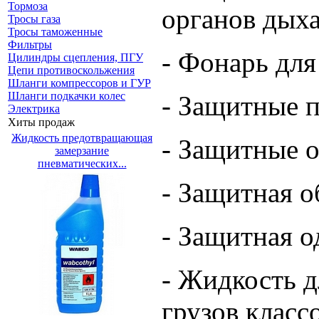
Тормоза
органов дыхан
Тросы газа
Тросы таможенные
Фильтры
- Фонарь для
Цилиндры сцепления, ПГУ
Цепи противоскольжения
Шланги компрессоров и ГУР
Шланги подкачки колес
- Защитные 
Электрика
Хиты продаж
Жидкость предотвращающая
- Защитные 
замерзание
пневматических...
- Защитная о
- Защитная 
- Жидкость д
грузов классов