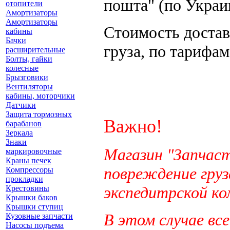
пошта" (по Украи
отопители
Амортизаторы
Амортизаторы
Стоимость достав
кабины
Бачки
груза, по тарифа
расширительные
Болты, гайки
колесные
Брызговики
Вентиляторы
кабины, моторчики
Датчики
Защита тормозных
Важно!
барабанов
Зеркала
Знаки
Магазин "Запчас
маркировочные
Краны печек
повреждение груз
Компрессоры
прокладки
экспедитрской ко
Крестовины
Крышки баков
Крышки ступиц
В этом случае вс
Кузовные запчасти
Насосы подъема