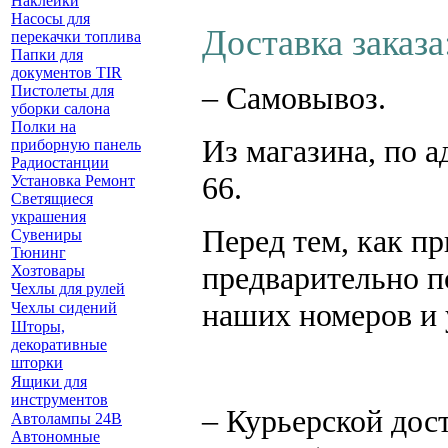
Наклейки
Насосы для
Доставка заказа
перекачки топлива
Папки для
документов TIR
– Самовывоз.
Пистолеты для
уборки салона
Полки на
Из магазина, по а
приборную панель
Радиостанции
66.
Установка Ремонт
Светящиеся
украшения
Перед тем, как пр
Сувениры
Тюнинг
предварительно п
Хозтовары
Чехлы для рулей
наших номеров и 
Чехлы сидений
Шторы,
декоративные
шторки
Ящики для
инструментов
– К
урьерской дос
Автолампы 24В
Автономные