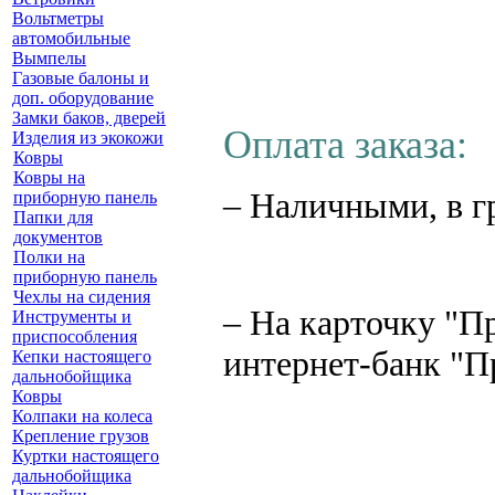
Вольтметры
автомобильные
Вымпелы
Газовые балоны и
доп. оборудование
Замки баков, дверей
Оплата заказа:
Изделия из экокожи
Ковры
Ковры на
– Наличными, в г
приборную панель
Папки для
документов
Полки на
приборную панель
Чехлы на сидения
– На карточку "П
Инструменты и
приспособления
интернет-банк "П
Кепки настоящего
дальнобойщика
Ковры
Колпаки на колеса
Крепление грузов
Куртки настоящего
дальнобойщика