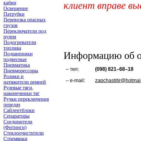
клиент вправе вы
кабин
Освещение
Патрубки
Перевозка опасных
грузов
Переключатели под
рулем
Подогреватели
топлива
Информацию об о
Подшипники
подвесные
Пневматика
– тел:
(
098) 821–68–18
Пневморессоры
Ролики и
– e-mail:
zapchastitir@hotmai
натяжители ремней
Рулевые тяги,
наконечники тяг
Ручки переключения
передач
Сайлентблоки
Сепараторы
Соединители
(Фитинги)
Стеклоочистители
Стремянки