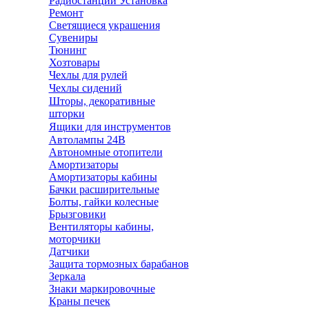
Радиостанции Установка
Ремонт
Светящиеся украшения
Сувениры
Тюнинг
Хозтовары
Чехлы для рулей
Чехлы сидений
Шторы, декоративные
шторки
Ящики для инструментов
Автолампы 24В
Автономные отопители
Амортизаторы
Амортизаторы кабины
Бачки расширительные
Болты, гайки колесные
Брызговики
Вентиляторы кабины,
моторчики
Датчики
Защита тормозных барабанов
Зеркала
Знаки маркировочные
Краны печек