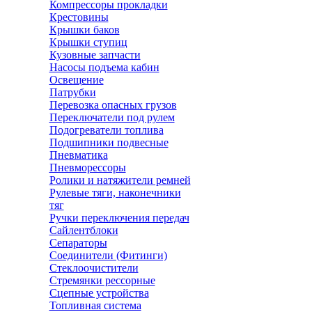
Компрессоры прокладки
Крестовины
Крышки баков
Крышки ступиц
Кузовные запчасти
Насосы подъема кабин
Освещение
Патрубки
Перевозка опасных грузов
Переключатели под рулем
Подогреватели топлива
Подшипники подвесные
Пневматика
Пневморессоры
Ролики и натяжители ремней
Рулевые тяги, наконечники
тяг
Ручки переключения передач
Сайлентблоки
Сепараторы
Соединители (Фитинги)
Стеклоочистители
Стремянки рессорные
Сцепные устройства
Топливная система