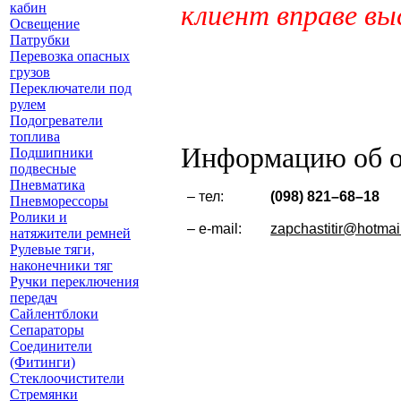
клиент вправе вы
кабин
Освещение
Патрубки
Перевозка опасных
грузов
Переключатели под
рулем
Подогреватели
топлива
Информацию об о
Подшипники
подвесные
Пневматика
– тел:
(
098) 821–68–18
Пневморессоры
Ролики и
– e-mail:
zapchastitir@hotmai
натяжители ремней
Рулевые тяги,
наконечники тяг
Ручки переключения
передач
Сайлентблоки
Сепараторы
Соединители
(Фитинги)
Стеклоочистители
Стремянки