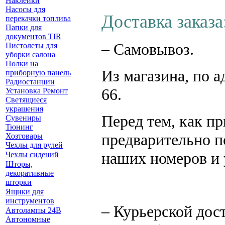
Наклейки
Насосы для
Доставка заказа
перекачки топлива
Папки для
документов TIR
– Самовывоз.
Пистолеты для
уборки салона
Полки на
Из магазина, по а
приборную панель
Радиостанции
66.
Установка Ремонт
Светящиеся
украшения
Перед тем, как пр
Сувениры
Тюнинг
предварительно п
Хозтовары
Чехлы для рулей
наших номеров и 
Чехлы сидений
Шторы,
декоративные
шторки
Ящики для
инструментов
– К
урьерской дос
Автолампы 24В
Автономные