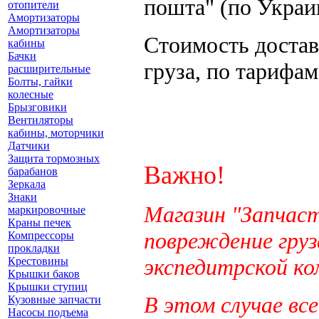
пошта" (по Украи
отопители
Амортизаторы
Амортизаторы
Стоимость достав
кабины
Бачки
груза, по тарифа
расширительные
Болты, гайки
колесные
Брызговики
Вентиляторы
кабины, моторчики
Датчики
Защита тормозных
Важно!
барабанов
Зеркала
Знаки
Магазин "Запчас
маркировочные
Краны печек
повреждение груз
Компрессоры
прокладки
экспедитрской ко
Крестовины
Крышки баков
Крышки ступиц
В этом случае вс
Кузовные запчасти
Насосы подъема