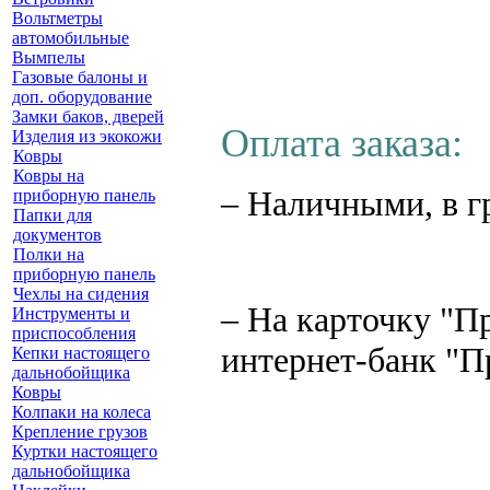
Вольтметры
автомобильные
Вымпелы
Газовые балоны и
доп. оборудование
Замки баков, дверей
Оплата заказа:
Изделия из экокожи
Ковры
Ковры на
– Наличными, в г
приборную панель
Папки для
документов
Полки на
приборную панель
Чехлы на сидения
– На карточку "П
Инструменты и
приспособления
интернет-банк "П
Кепки настоящего
дальнобойщика
Ковры
Колпаки на колеса
Крепление грузов
Куртки настоящего
дальнобойщика