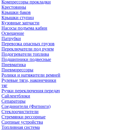
Компрессоры прокладки
Крестовины
Крышки баков
Крышки ступиц
Кузовные запчасти
Насосы подъема кабин
Освещение
Патрубки
Перевозка опасных грузов
Переключатели под рулем
Подогреватели топлива
Подшипники подвесные
Пневматика
Пневморессоры
Ролики и натяжители ремней
Рулевые тяги, наконечники
тяг
Ручки переключения передач
Сайлентблоки
Сепараторы
Соединители (Фитинги)
Стеклоочистители
Стремянки рессорные
Сцепные устройства
Топливная система