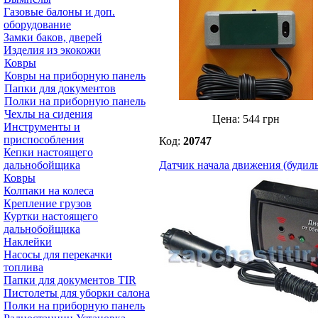
Газовые балоны и доп.
оборудование
Замки баков, дверей
Изделия из экокожи
Ковры
Ковры на приборную панель
Папки для документов
Полки на приборную панель
Чехлы на сидения
Цена:
544
грн
Инструменты и
приспособления
Код:
20747
Кепки настоящего
дальнобойщика
Датчик начала движения (будиль
Ковры
Колпаки на колеса
Крепление грузов
Куртки настоящего
дальнобойщика
Наклейки
Насосы для перекачки
топлива
Папки для документов TIR
Пистолеты для уборки салона
Полки на приборную панель